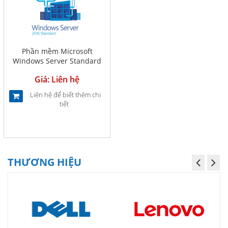
Phần mềm Microsoft
Windows Server Standard
2016 64Bit English 1pk DSP
Giá: Liên hệ
OEI DVD 16 Core (P73-
07113)
Liên hệ để biết thêm chi
tiết
THƯƠNG HIỆU