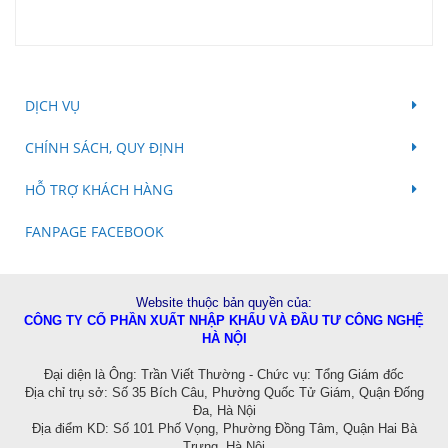
DỊCH VỤ
CHÍNH SÁCH, QUY ĐỊNH
HỖ TRỢ KHÁCH HÀNG
FANPAGE FACEBOOK
Website thuộc bản quyền của:
CÔNG TY CỔ PHẦN XUẤT NHẬP KHẨU VÀ ĐẦU TƯ CÔNG NGHỆ
HÀ NỘI
Đ
ại diện là Ông: Trần Viết Thường - Chức vụ: Tổng Giám đốc
Địa chỉ trụ sở: Số 35 Bích Câu, Phường Quốc Tử Giám, Quận Đống
Đa, Hà Nội
Địa điểm KD:
Số 101 Phố Vọng, Phường Đồng Tâm, Quận Hai Bà
Trưng, Hà Nội