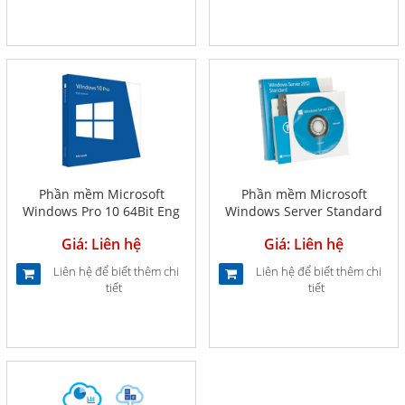
Phần mềm Microsoft
Phần mềm Microsoft
Windows Pro 10 64Bit Eng
Windows Server Standard
Intl 1pk DSP OEI DVD (FQC-
2012 R2 x64 English 1pk
Giá: Liên hệ
Giá: Liên hệ
08929)
DSP OEI DVD 2CPU/2VM
(P73-06165)
Liên hệ để biết thêm chi
Liên hệ để biết thêm chi
tiết
tiết