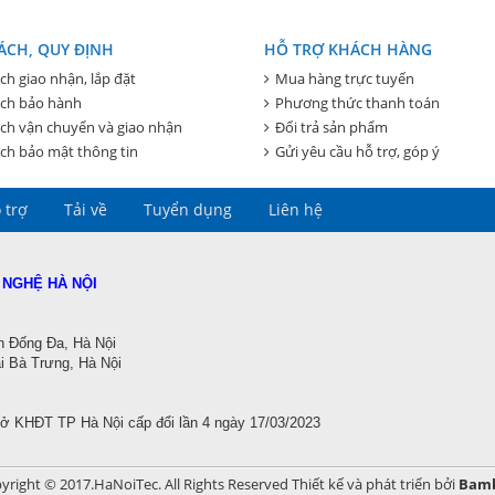
ÁCH, QUY ĐỊNH
HỖ TRỢ KHÁCH HÀNG
ch giao nhận, lắp đặt
Mua hàng trực tuyến
ách bảo hành
Phương thức thanh toán
ch vận chuyển và giao nhận
Đổi trả sản phẩm
ch bảo mật thông tin
Gửi yêu cầu hỗ trợ, góp ý
 trợ
Tải về
Tuyển dụng
Liên hệ
 NGHỆ HÀ NỘI
n Đống Đa, Hà Nội
 Bà Trưng, Hà Nội
Sở KHĐT TP Hà Nội
cấp đổi lần 4 ngày 17/03/2023
yright © 2017.HaNoiTec. All Rights Reserved
Thiết kế và phát triển bởi
Bam