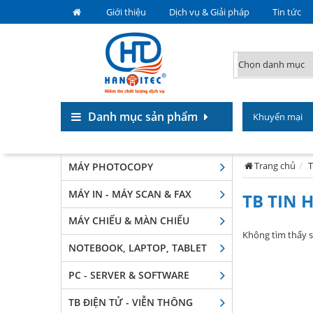
Giới thiệu
Dịch vụ & Giải pháp
Tin tức
Danh mục sản phẩm
Khuyến mại
Trang chủ
T
MÁY PHOTOCOPY
MÁY IN - MÁY SCAN & FAX
TB TIN
MÁY CHIẾU & MÀN CHIẾU
Không tìm thấy 
NOTEBOOK, LAPTOP, TABLET
PC - SERVER & SOFTWARE
TB ĐIỆN TỬ - VIỄN THÔNG