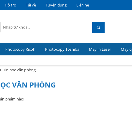
Hỗ trợ
Tải về
Tuyển dụng
Liên hệ
Photocopy Ricoh
Photocopy Toshiba
Máy in Laser
Máy qu
B Tin học văn phòng
 HỌC VĂN PHÒNG
sản phẩm nào!