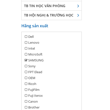
TB TIN HỌC VĂN PHÒNG
TB HỘI NGHỊ & TRƯỜNG HỌC
Hãng sản xuất
Dell
Lenovo
Intel
MicroSoft
SAMSUNG
Sony
FPT Elead
OEM
Ricoh
FujiFilm
Fuji Xerox
Canon
Brother