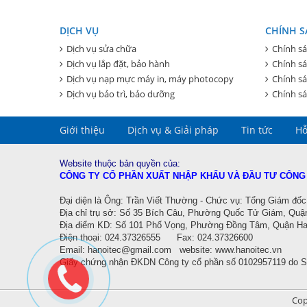
DỊCH VỤ
CHÍNH S
Dịch vụ sửa chữa
Chính sá
Dịch vụ lắp đặt, bảo hành
Chính s
Dịch vụ nạp mực máy in, máy photocopy
Chính sá
Dịch vụ bảo trì, bảo dưỡng
Chính sá
Giới thiệu
Dịch vụ & Giải pháp
Tin tức
Hỗ
Website thuộc bản quyền của:
CÔNG TY CỔ PHẦN XUẤT NHẬP KHẨU VÀ ĐẦU TƯ CÔNG
Đ
ại diện là Ông: Trần Viết Thường - Chức vụ: Tổng Giám đốc
Địa chỉ trụ sở: Số 35 Bích Câu, Phường Quốc Tử Giám, Quậ
Địa điểm KD:
Số 101 Phố Vọng, Phường Đồng Tâm, Quận Hai
Điện thoại: 024.37326555 Fax: 024.37326600
Email:
hanoitec@gmail.com
website:
www.hanoitec.vn
Giấy chứng nhận ĐKDN Công ty cổ phần số
0102957119 do 
Cop