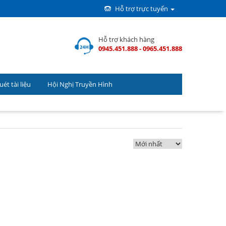
Hỗ trợ trực tuyến
Hỗ trợ khách hàng
0945.451.888 - 0965.451.888
ét tài liệu
Hội Nghị Truyền Hình
(
0
) Sản phẩm