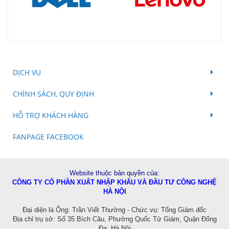
DỊCH VỤ
CHÍNH SÁCH, QUY ĐỊNH
HỖ TRỢ KHÁCH HÀNG
FANPAGE FACEBOOK
Website thuộc bản quyền của:
CÔNG TY CỔ PHẦN XUẤT NHẬP KHẨU VÀ ĐẦU TƯ CÔNG NGHỆ
HÀ NỘI
Đ
ại diện là Ông: Trần Viết Thường - Chức vụ: Tổng Giám đốc
Địa chỉ trụ sở: Số 35 Bích Câu, Phường Quốc Tử Giám, Quận Đống
Đa, Hà Nội