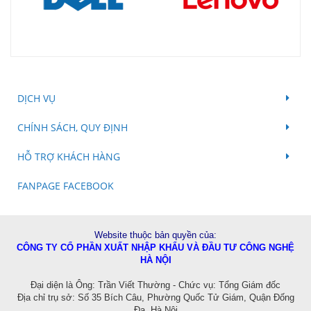
DỊCH VỤ
CHÍNH SÁCH, QUY ĐỊNH
HỖ TRỢ KHÁCH HÀNG
FANPAGE FACEBOOK
Website thuộc bản quyền của:
CÔNG TY CỔ PHẦN XUẤT NHẬP KHẨU VÀ ĐẦU TƯ CÔNG NGHỆ
HÀ NỘI
Đ
ại diện là Ông: Trần Viết Thường - Chức vụ: Tổng Giám đốc
Địa chỉ trụ sở: Số 35 Bích Câu, Phường Quốc Tử Giám, Quận Đống
Đa, Hà Nội