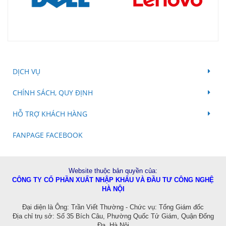
DỊCH VỤ
CHÍNH SÁCH, QUY ĐỊNH
HỖ TRỢ KHÁCH HÀNG
FANPAGE FACEBOOK
Website thuộc bản quyền của:
CÔNG TY CỔ PHẦN XUẤT NHẬP KHẨU VÀ ĐẦU TƯ CÔNG NGHỆ
HÀ NỘI
Đ
ại diện là Ông: Trần Viết Thường - Chức vụ: Tổng Giám đốc
Địa chỉ trụ sở: Số 35 Bích Câu, Phường Quốc Tử Giám, Quận Đống
Đa, Hà Nội