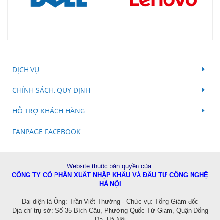
DỊCH VỤ
CHÍNH SÁCH, QUY ĐỊNH
HỖ TRỢ KHÁCH HÀNG
FANPAGE FACEBOOK
Website thuộc bản quyền của:
CÔNG TY CỔ PHẦN XUẤT NHẬP KHẨU VÀ ĐẦU TƯ CÔNG NGHỆ
HÀ NỘI
Đ
ại diện là Ông: Trần Viết Thường - Chức vụ: Tổng Giám đốc
Địa chỉ trụ sở: Số 35 Bích Câu, Phường Quốc Tử Giám, Quận Đống
Đa, Hà Nội