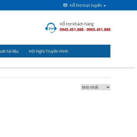
Hỗ trợ trực tuyến
Hỗ trợ khách hàng
0945.451.888 - 0965.451.888
ét tài liệu
Hội Nghị Truyền Hình
(
0
) Sản phẩm