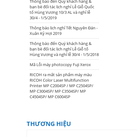
Thông báo đến Quý khách hàng &
bạn bè đối tác lịch nghỉ Lễ Giỗ Quốc
tổ Hùng Vương 10/3 AL và nghỉ lễ
30/4 - 1/5/2019
Thông báo lịch nghỉ Tết Nguyên Đán -
Xuân Kỷ Hợi 2019
Thông báo đến Quý khách hàng &
bạn bè đối tác lịch nghỉ Lễ Giỗ tổ
Hùng Vương và nghỉ lễ 30/4 - 1/5/2018
Mã Lỗi máy photocopy Fuji Xerox
RICOH ra mắt sản phẩm máy màu
RICOH Color Laser Multifunction
Printer MP C2004SP / MP C2504SP/
MP C3004SP/ MP C3504SP/ MP
C4504SP/ MP C6004SP
THƯƠNG HIỆU