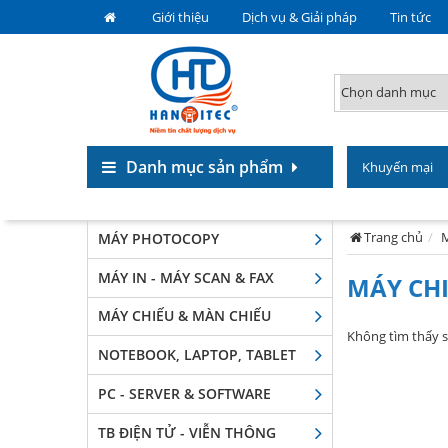
Giới thiệu
Dịch vụ & Giải pháp
Tin tức
Danh mục sản phẩm
Khuyến mại
Trang chủ
M
MÁY PHOTOCOPY
MÁY IN - MÁY SCAN & FAX
MÁY CHI
MÁY CHIẾU & MÀN CHIẾU
Không tìm thấy 
NOTEBOOK, LAPTOP, TABLET
PC - SERVER & SOFTWARE
TB ĐIỆN TỬ - VIỄN THÔNG