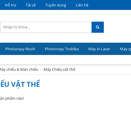
Hỗ trợ
Tải về
Tuyển dụng
Liên hệ
Photocopy Ricoh
Photocopy Toshiba
Máy in Laser
Máy qu
áy chiếu & Màn chiếu
Máy Chiếu vật thể
ẾU VẬT THỂ
sản phẩm nào!