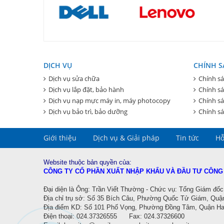
DỊCH VỤ
CHÍNH S
Dịch vụ sửa chữa
Chính sá
Dịch vụ lắp đặt, bảo hành
Chính s
Dịch vụ nạp mực máy in, máy photocopy
Chính sá
Dịch vụ bảo trì, bảo dưỡng
Chính sá
Giới thiệu
Dịch vụ & Giải pháp
Tin tức
Hỗ
Website thuộc bản quyền của:
CÔNG TY CỔ PHẦN XUẤT NHẬP KHẨU VÀ ĐẦU TƯ CÔNG
Đ
ại diện là Ông: Trần Viết Thường - Chức vụ: Tổng Giám đốc
Địa chỉ trụ sở: Số 35 Bích Câu, Phường Quốc Tử Giám, Quậ
Địa điểm KD:
Số 101 Phố Vọng, Phường Đồng Tâm, Quận Hai
Điện thoại: 024.37326555 Fax: 024.37326600