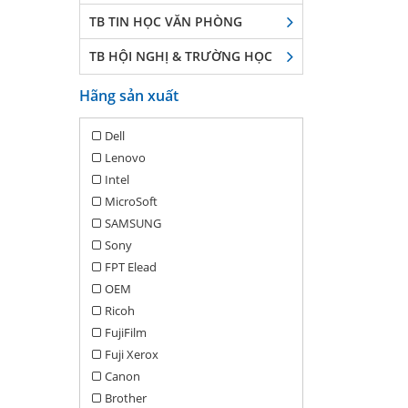
TB TIN HỌC VĂN PHÒNG
TB HỘI NGHỊ & TRƯỜNG HỌC
Hãng sản xuất
Dell
Lenovo
Intel
MicroSoft
SAMSUNG
Sony
FPT Elead
OEM
Ricoh
FujiFilm
Fuji Xerox
Canon
Brother