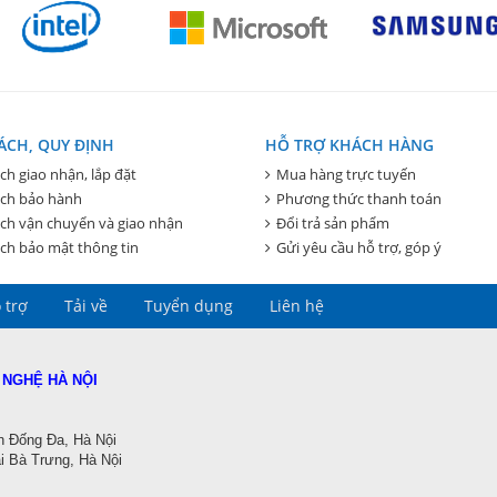
ÁCH, QUY ĐỊNH
HỖ TRỢ KHÁCH HÀNG
ch giao nhận, lắp đặt
Mua hàng trực tuyến
ách bảo hành
Phương thức thanh toán
ch vận chuyển và giao nhận
Đổi trả sản phẩm
ch bảo mật thông tin
Gửi yêu cầu hỗ trợ, góp ý
 trợ
Tải về
Tuyển dụng
Liên hệ
 NGHỆ HÀ NỘI
n Đống Đa, Hà Nội
 Bà Trưng, Hà Nội