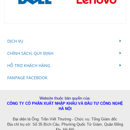
DỊCH VỤ
CHÍNH SÁCH, QUY ĐỊNH
HỖ TRỢ KHÁCH HÀNG
FANPAGE FACEBOOK
Website thuộc bản quyền của:
CÔNG TY CỔ PHẦN XUẤT NHẬP KHẨU VÀ ĐẦU TƯ CÔNG NGHỆ
HÀ NỘI
Đ
ại diện là Ông: Trần Viết Thường - Chức vụ: Tổng Giám đốc
Địa chỉ trụ sở: Số 35 Bích Câu, Phường Quốc Tử Giám, Quận Đống
Đa, Hà Nội