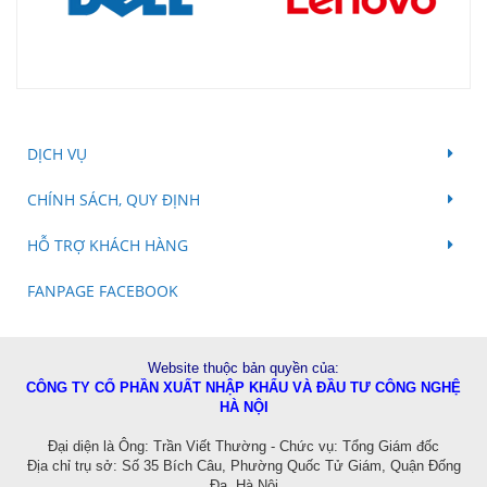
DỊCH VỤ
CHÍNH SÁCH, QUY ĐỊNH
HỖ TRỢ KHÁCH HÀNG
FANPAGE FACEBOOK
Website thuộc bản quyền của:
CÔNG TY CỔ PHẦN XUẤT NHẬP KHẨU VÀ ĐẦU TƯ CÔNG NGHỆ
HÀ NỘI
Đ
ại diện là Ông: Trần Viết Thường - Chức vụ: Tổng Giám đốc
Địa chỉ trụ sở: Số 35 Bích Câu, Phường Quốc Tử Giám, Quận Đống
Đa, Hà Nội