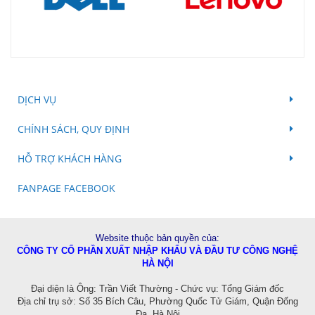
DỊCH VỤ
CHÍNH SÁCH, QUY ĐỊNH
HỖ TRỢ KHÁCH HÀNG
FANPAGE FACEBOOK
Website thuộc bản quyền của:
CÔNG TY CỔ PHẦN XUẤT NHẬP KHẨU VÀ ĐẦU TƯ CÔNG NGHỆ
HÀ NỘI
Đ
ại diện là Ông: Trần Viết Thường - Chức vụ: Tổng Giám đốc
Địa chỉ trụ sở: Số 35 Bích Câu, Phường Quốc Tử Giám, Quận Đống
Đa, Hà Nội