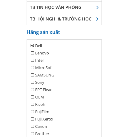
TB TIN HỌC VĂN PHÒNG
TB HỘI NGHỊ & TRƯỜNG HỌC
Hãng sản xuất
Dell
Lenovo
Intel
MicroSoft
SAMSUNG
Sony
FPT Elead
OEM
Ricoh
FujiFilm
Fuji Xerox
Canon
Brother