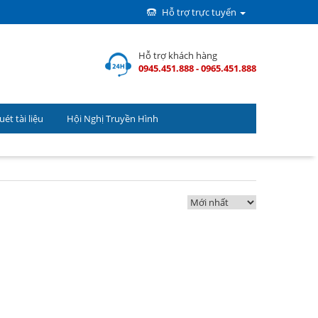
Hỗ trợ trực tuyến
Hỗ trợ khách hàng
0945.451.888 - 0965.451.888
ét tài liệu
Hội Nghị Truyền Hình
(
0
) Sản phẩm