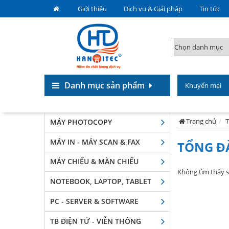
Giới thiệu
Dịch vụ & Giải pháp
Tin tức
Danh mục sản phẩm
Khuyến mại
Trang chủ
T
MÁY PHOTOCOPY
MÁY IN - MÁY SCAN & FAX
TỔNG ĐÀ
MÁY CHIẾU & MÀN CHIẾU
Không tìm thấy 
NOTEBOOK, LAPTOP, TABLET
PC - SERVER & SOFTWARE
TB ĐIỆN TỬ - VIỄN THÔNG