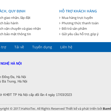
ÁCH, QUY ĐỊNH
HỖ TRỢ KHÁCH HÀNG
ch giao nhận, lắp đặt
Mua hàng trực tuyến
ách bảo hành
Phương thức thanh toán
ch vận chuyển và giao nhận
Đổi trả sản phẩm
ch bảo mật thông tin
Gửi yêu cầu hỗ trợ, góp ý
 trợ
Tải về
Tuyển dụng
Liên hệ
 NGHỆ HÀ NỘI
n Đống Đa, Hà Nội
 Bà Trưng, Hà Nội
Sở KHĐT TP Hà Nội
cấp đổi lần 4 ngày 17/03/2023
yright © 2017.HaNoiTec. All Rights Reserved
Thiết kế và phát triển bởi
Bam