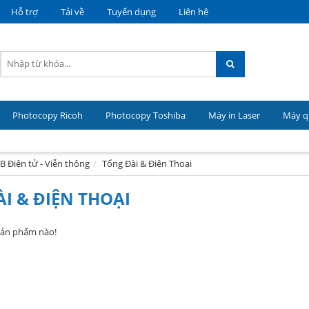
Hỗ trợ
Tải về
Tuyển dụng
Liên hệ
Photocopy Ricoh
Photocopy Toshiba
Máy in Laser
Máy qu
B Điện tử - Viễn thông
Tổng Đài & Điện Thoại
I & ĐIỆN THOẠI
sản phẩm nào!