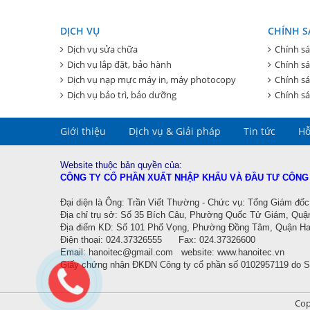
DỊCH VỤ
CHÍNH S
Dịch vụ sửa chữa
Chính sá
Dịch vụ lắp đặt, bảo hành
Chính s
Dịch vụ nạp mực máy in, máy photocopy
Chính sá
Dịch vụ bảo trì, bảo dưỡng
Chính sá
Giới thiệu
Dịch vụ & Giải pháp
Tin tức
Hỗ
Website thuộc bản quyền của:
CÔNG TY CỔ PHẦN XUẤT NHẬP KHẨU VÀ ĐẦU TƯ CÔNG
Đ
ại diện là Ông: Trần Viết Thường - Chức vụ: Tổng Giám đốc
Địa chỉ trụ sở: Số 35 Bích Câu, Phường Quốc Tử Giám, Quậ
Địa điểm KD:
Số 101 Phố Vọng, Phường Đồng Tâm, Quận Hai
Điện thoại: 024.37326555 Fax: 024.37326600
Email:
hanoitec@gmail.com
website:
www.hanoitec.vn
Giấy chứng nhận ĐKDN Công ty cổ phần số
0102957119 do 
Cop