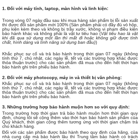
1. Đối với máy tính, laptop, màn hình và linh kiện:
Trong vòng 07 ngày đầu sau khi mua hàng sản phẩm bị lỗi sản xuất
thì được đổi sản phẩm mới 100% (Sản phẩm phải có đầy đủ vỏ hộp,
phụ kiện kèm theo và không bị trầy xước, không vi phạm điều kiện
bảo hành khác và không phải là vật tư tiêu hao (
Vật tiêu hao là vật
khi đã qua sử dụng một lần thì mất đi hoặc không giữ được tính
chất, hình dáng và tính năng sử dụng ban đầu)
)
Khắc phục sự cố và trả bảo hành trong thời gian 07 ngày (không
tính thứ 7, chủ nhật, các ngày lễ, tết và các trường hợp khác được
thỏa thuận trước) cho các sản phẩm đã mua cho đến hết thời hạn
bảo hành ghi trên phiếu bảo hành.
2. Đối với máy photocopy, máy in và thiết bị văn phòng:
Khắc phục sự cố và trả bảo hành trong thời gian 07 ngày (không
tính thứ 7, chủ nhật, các ngày lễ, tết và các trường hợp khác được
thỏa thuận trước) cho các sản phẩm đã mua cho đến hết thời hạn
bảo hành ghi trên phiếu bảo hành.
3. Những trường hợp bảo hành muộn hơn so với quy định:
Trong trường hợp thời gian trả bảo hành muộn hơn thời gian quy
định, chúng tôi sẽ cộng thêm vào thời hạn bảo hành sản phẩm của
Quý khách, thời gian cộng thêm tương ứng với thời gian chậm trả
cho khách hàng.
Đối với các sản phẩm được bảo hành theo quy định của hãng, của
nhà cung cấp mà bảo hành lâu thì Trung tâm bảo hành có trách