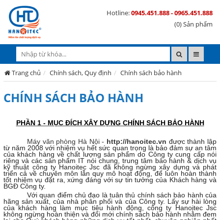
Hotline:
0945.451.888 - 0965.451.888
(0) Sản phẩm
Trang chủ
Chính sách, Quy định
Chính sách bảo hành
CHÍNH SÁCH BẢO HÀNH
PHẦN 1 - MỤC ĐÍCH XÂY DỰNG CHÍNH SÁCH BẢO HÀNH
Máy văn phòng Hà Nội -
http://hanoitec.vn
được thành lập
từ năm 2008 với nhiệm vụ hết sức quan trọng là bảo đảm sự an tâm
của khách hàng về chất lượng sản phẩm do Công ty cung cấp nói
riêng và các sản phẩm IT nói chung, trung tâm bảo hành & dịch vụ
kỹ thuật công ty Hanoitec Jsc đã không ngừng xây dựng và phát
triển cả về chuyên môn lẫn quy mô hoạt động, để luôn hoàn thành
tốt nhiệm vụ đặt ra, xứng đáng với sự tin tưởng của Khách hàng và
BGĐ Công ty.
Với quan điểm chủ đạo là tuân thủ chính sách bảo hành của 
hãng sản xuất, của nhà phân phối và của Công ty. Lấy sự hài lòng 
của khách hàng làm mục tiêu hành động, công ty Hanoitec Jsc 
không ngừng hoàn thiện và đổi mới chính sách bảo hành nhằm đem 