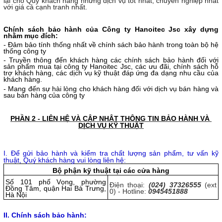
lại cho Quý khách hàng những dịch vụ tốt nhất, chuyên nghiệp nhất 
với giá cả cạnh tranh nhất.
Chính sách bảo hành của Công ty Hanoitec Jsc xây dựng 
nhằm mục đích:
- Đảm bảo tính thống nhất về chính sách bảo hành trong toàn bộ hệ 
thống công ty
- Truyền thông đến khách hàng các chính sách bảo hành đối với 
sản phẩm mua tại công ty Hanoitec Jsc, các ưu đãi, chính sách hỗ 
trợ khách hàng, các dịch vụ kỹ thuật đáp ứng đa dạng nhu cầu của 
khách hàng.
- Mang đến sự hài lòng cho khách hàng đối với dịch vụ bán hàng và 
sau bán hàng của công ty
PHẦN 2 - LIÊN HỆ VÀ CẬP NHẬT THÔNG TIN BẢO HÀNH VÀ 
DỊCH VỤ KỸ THUẬT
I. Để gửi bảo hành và kiểm tra chất lượng sản phẩm, tư vấn kỹ
thuật, Quý khách hàng vui lòng liên hệ:
Bộ phận kỹ thuật tại các cửa hàng
Số 101 phố Vọng, phường 
Điện thoại:
(024) 37326555
 (ext 
Đồng Tâm, quận Hai Bà Trưng, 
0) - 
Hotline:
0945451888
Hà Nội
II. Chính sách bảo hành: