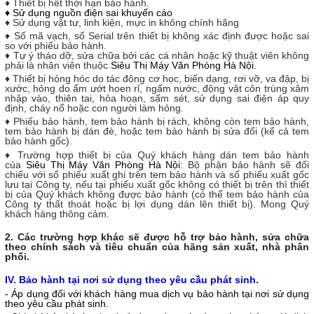
♦ Thiết bị hết thời hạn bảo hành.
♦ Sử dụng nguồn điện sai khuyến cáo
♦ Sử dụng vật tư, linh kiện, mực in không chính hãng
♦ Số mã vạch, số Serial trên thiết bị không xác định được hoặc sai
so với phiếu bảo hành.
♦ Tự ý tháo dỡ, sửa chữa bởi các cá nhân hoặc kỹ thuật viên không
phải là nhân viên thuộc
Siêu Thị Máy Văn Phòng Hà Nội
.
♦ Thiết bị hỏng hóc do tác động cơ học, biến dạng, rơi vỡ, va đập, bị
xước, hỏng do ẩm ướt hoen rỉ, ngấm nước, động vật côn trùng xâm
nhập vào, thiên tai, hỏa hoạn, sấm sét, sử dụng sai điện áp quy
định, cháy nổ hoặc con người làm hỏng.
♦ Phiếu bảo hành, tem bảo hành bị rách, không còn tem bảo hành,
tem bảo hành bị dán đè, hoặc tem bảo hành bị sửa đổi (kể cả tem
bảo hành gốc).
♦ Trường hợp thiết bị của Quý khách hàng dán tem bảo hành
của
Siêu Thị Máy Văn Phòng Hà Nội
: Bộ phận bảo hành sẽ đối
chiếu với số phiếu xuất ghi trên tem bảo hành và số phiếu xuất gốc
lưu tại Công ty, nếu tại phiếu xuất gốc không có thiết bị trên thì thiết
bị của Quý khách không được bảo hành (có thể tem bảo hành của
Công ty thất thoát hoặc bị lợi dụng dán lên thiết bị). Mong Quý
khách hàng thông cảm.
2. Các trường hợp khác sẽ được hỗ trợ bảo hành, sửa chữa
theo chính sách và tiêu chuẩn của hãng sản xuất, nhà phân
phối.
IV. Bảo hành tại nơi sử dụng theo yêu cầu phát sinh.
- Áp dụng đối với khách hàng mua dịch vụ bảo hành tại nơi sử dụng
theo yêu cầu phát sinh.