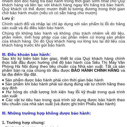
nhiệm đôn đốc hãng trả bảo hành trong thời gian sớm nhất cho Quý
khách hàng và liên lạc với khách hàng ngay khi hãng trả bảo hành.
Quý khách có thể được mượn thiết bị tương đương trong thời gian
chờ bảo hành muộn (nếu có có sẵn hàng cho mượn)
Lưu ý:
Chính sách đổi và nhập lại chỉ áp dụng với sản phẩm bị lỗi do hãng
sản xuất và đủ điều kiện bảo hành.
Chúng tôi không bảo hành và không chịu trách nhiệm về dữ liệu,
phần mềm, tính hợp pháp của các phần mềm có trong sản phẩm
của khách hàng. Do đó Quý khách hàng vui lòng lưu lại dữ liệu của
khách hàng trước khi gửi bảo hành.
III. Điều khoản bảo hành:
Sau khi ký biên bản bàn giao, thiết bị của Quý khách hàng chính
thức bắt đầu được hưởng chế độ bảo hành của Siêu Thị Máy Văn
Phòng Hà Nội đúng theo tiêu chuẩn của Nhà sản xuất. Tất cả sản
phẩm bán ra của chúng tôi đều được
BẢO HÀNH CHÍNH HÃNG
và
tại địa điểm lắp đặt.
♦ Sản phẩm được bảo hành phải còn thời gian bảo hành
♦ Sản phẩm khi bảo hành phải sử dụng đúng vật tư chính hãng theo
quy định
♦ Hư hỏng do chất lượng linh kiện hay lỗi kỹ thuật trong quá trình
sản xuất
♦ Các vật tư tiêu hao trong quá trình sử dụng được bảo hành theo
tiêu chuẩn của nhà sản xuất (và được ghi trên Phiếu bảo hành)
III. Những trường hợp không được bảo hành:
1. Trường hợp chung: