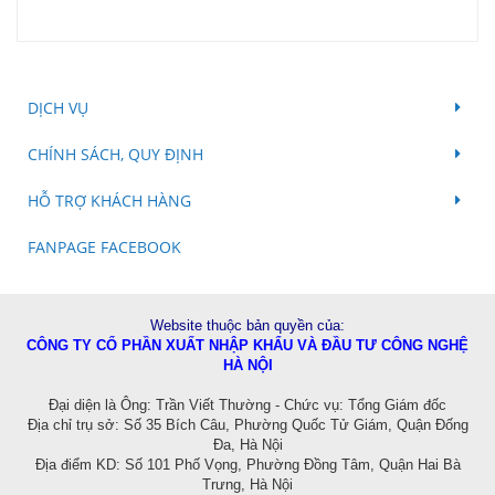
DỊCH VỤ
CHÍNH SÁCH, QUY ĐỊNH
HỖ TRỢ KHÁCH HÀNG
FANPAGE FACEBOOK
Website thuộc bản quyền của:
CÔNG TY CỔ PHẦN XUẤT NHẬP KHẨU VÀ ĐẦU TƯ CÔNG NGHỆ
HÀ NỘI
Đ
ại diện là Ông: Trần Viết Thường - Chức vụ: Tổng Giám đốc
Địa chỉ trụ sở: Số 35 Bích Câu, Phường Quốc Tử Giám, Quận Đống
Đa, Hà Nội
Địa điểm KD:
Số 101 Phố Vọng, Phường Đồng Tâm, Quận Hai Bà
Trưng, Hà Nội