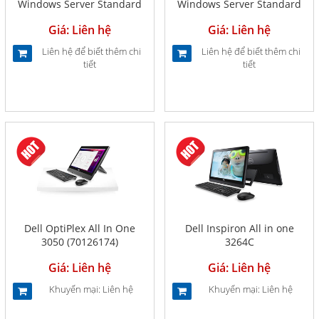
Windows Server Standard
Windows Server Standard
2012 R2 x64 English 1pk
2016 64Bit English 1pk DSP
Giá: Liên hệ
Giá: Liên hệ
DSP OEI DVD 2CPU/2VM
OEI DVD 16 Core (P73-
(P73-06165)
07113)
Liên hệ để biết thêm chi
Liên hệ để biết thêm chi
tiết
tiết
Dell OptiPlex All In One
Dell Inspiron All in one
3050 (70126174)
3264C
Giá: Liên hệ
Giá: Liên hệ
Khuyến mại: Liên hệ
Khuyến mại: Liên hệ