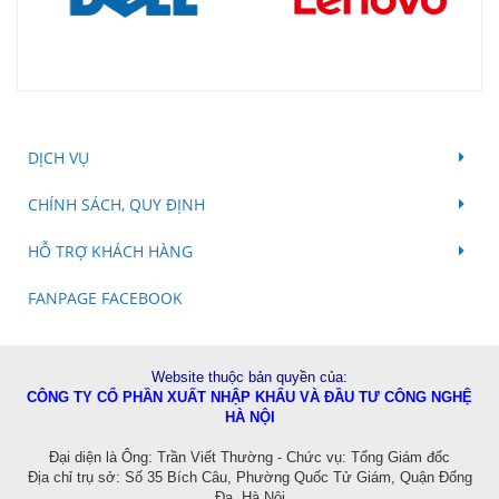
DỊCH VỤ
CHÍNH SÁCH, QUY ĐỊNH
HỖ TRỢ KHÁCH HÀNG
FANPAGE FACEBOOK
Website thuộc bản quyền của:
CÔNG TY CỔ PHẦN XUẤT NHẬP KHẨU VÀ ĐẦU TƯ CÔNG NGHỆ
HÀ NỘI
Đ
ại diện là Ông: Trần Viết Thường - Chức vụ: Tổng Giám đốc
Địa chỉ trụ sở: Số 35 Bích Câu, Phường Quốc Tử Giám, Quận Đống
Đa, Hà Nội