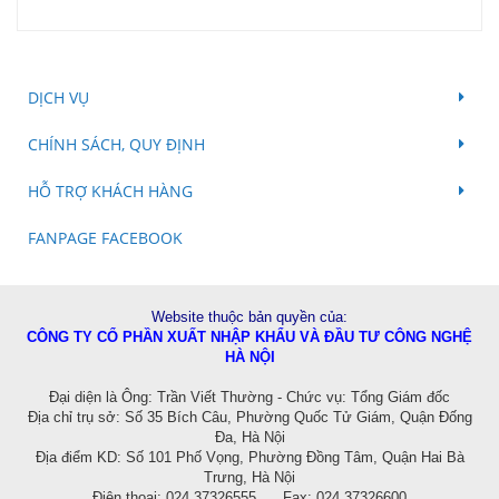
DỊCH VỤ
CHÍNH SÁCH, QUY ĐỊNH
HỖ TRỢ KHÁCH HÀNG
FANPAGE FACEBOOK
Website thuộc bản quyền của:
CÔNG TY CỔ PHẦN XUẤT NHẬP KHẨU VÀ ĐẦU TƯ CÔNG NGHỆ
HÀ NỘI
Đ
ại diện là Ông: Trần Viết Thường - Chức vụ: Tổng Giám đốc
Địa chỉ trụ sở: Số 35 Bích Câu, Phường Quốc Tử Giám, Quận Đống
Đa, Hà Nội
Địa điểm KD:
Số 101 Phố Vọng, Phường Đồng Tâm, Quận Hai Bà
Trưng, Hà Nội
Điện thoại: 024.37326555 Fax: 024.37326600