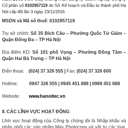
Cổ phần số
0102957119
do Sở Kế hoạch và Đầu tư thành phố Hà
Nội cấp đổi lần 3 ngày 23/11/2016.
MSDN và Mã số thuế: 0102957119
Trụ sở chính:
Số 35 Bích Câu – Phường Quốc Tử Giám –
Quận Đống Đa – TP Hà Nội
Địa điểm KD:
Số 101 phố Vọng – Phường Đồng Tâm –
Quận Hai Bà Trưng – TP Hà Nội
Điện thoại:
(024) 37 326 555 |
Fax:
(024) 37 326 600
Hotline:
0947 326 555 | 0945 451 888 |
0969 451 888
Website:
www.hanoitec.vn
II. CÁC LĨNH VỰC HOẠT ĐỘNG
Lĩnh vực hoạt động của Công ty chúng tôi là Nhập khẩu và
phân phối các sản phẩm Máy Photocopy và vật tư các loại,