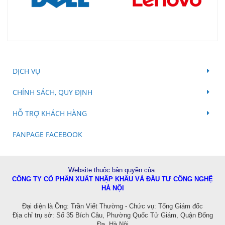
DỊCH VỤ
CHÍNH SÁCH, QUY ĐỊNH
HỖ TRỢ KHÁCH HÀNG
FANPAGE FACEBOOK
Website thuộc bản quyền của:
CÔNG TY CỔ PHẦN XUẤT NHẬP KHẨU VÀ ĐẦU TƯ CÔNG NGHỆ
HÀ NỘI
Đ
ại diện là Ông: Trần Viết Thường - Chức vụ: Tổng Giám đốc
Địa chỉ trụ sở: Số 35 Bích Câu, Phường Quốc Tử Giám, Quận Đống
Đa, Hà Nội