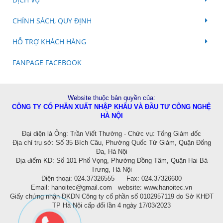
CHÍNH SÁCH, QUY ĐỊNH
HỖ TRỢ KHÁCH HÀNG
FANPAGE FACEBOOK
Website thuộc bản quyền của:
CÔNG TY CỔ PHẦN XUẤT NHẬP KHẨU VÀ ĐẦU TƯ CÔNG NGHỆ
HÀ NỘI
Đ
ại diện là Ông: Trần Viết Thường - Chức vụ: Tổng Giám đốc
Địa chỉ trụ sở: Số 35 Bích Câu, Phường Quốc Tử Giám, Quận Đống
Đa, Hà Nội
Địa điểm KD:
Số 101 Phố Vọng, Phường Đồng Tâm, Quận Hai Bà
Trưng, Hà Nội
Điện thoại: 024.37326555 Fax: 024.37326600
Email:
hanoitec@gmail.com
website:
www.hanoitec.vn
Giấy chứng nhận ĐKDN Công ty cổ phần số
0102957119 do Sở KHĐT
TP Hà Nội
cấp đổi lần 4 ngày 17/03/2023