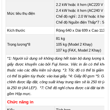
2.2 kW hoặc ít hơn (AC220 V ± 1
2.4 kW hoặc ít hơn (AC240 V ± 1
Mức tiêu thụ điện
Chế độ nghỉ : 2.0 W hoặc ít hơn
Chế độ Nguồn điện Thấp*7 : 58 W
Kích thước
Rộng 640 x Dài 699 x Cao 1136 
81 kg
Trọng lượng*8
105 kg (Model 2 Khay)
107 kg (FAX, Model 2 Khay)
*1: Người sử dụng sẽ không dùng hết toàn bộ dung lượng lưu t
giấy được khuyến cáo bởi Fuji Xerox. Việc in ấn có thể khôn
thuộc vào các điều kiện sử dụng. *3: Tốc độ có thể bị giảm do
có thể bị giảm tùy thuộc vào loại giấy. *4: Giấy 80 gsm *5: Giấy
chỉnh được lắp đặt, công suất khay trung tâm sẽ là 250 tờ (A4
là 250 tờ (A4 LEF). *7: Chế độ nghỉ chưa được cài đặt tại thời
gồm Hộp mực.
Chức năng in