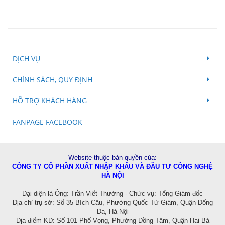
DỊCH VỤ
CHÍNH SÁCH, QUY ĐỊNH
HỖ TRỢ KHÁCH HÀNG
FANPAGE FACEBOOK
Website thuộc bản quyền của:
CÔNG TY CỔ PHẦN XUẤT NHẬP KHẨU VÀ ĐẦU TƯ CÔNG NGHỆ
HÀ NỘI
Đ
ại diện là Ông: Trần Viết Thường - Chức vụ: Tổng Giám đốc
Địa chỉ trụ sở: Số 35 Bích Câu, Phường Quốc Tử Giám, Quận Đống
Đa, Hà Nội
Địa điểm KD:
Số 101 Phố Vọng, Phường Đồng Tâm, Quận Hai Bà