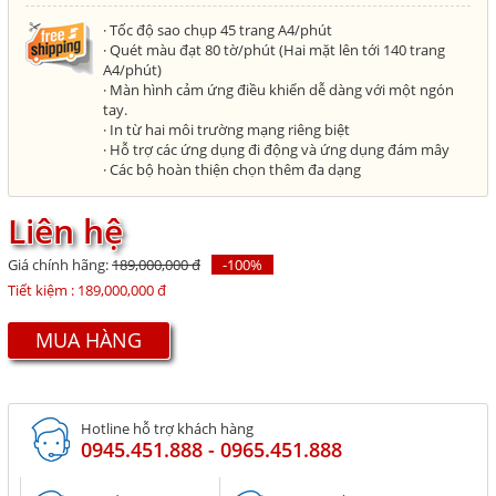
· Tốc độ sao chụp 45 trang A4/phút
· Quét màu đạt 80 tờ/phút (Hai mặt lên tới 140 trang
A4/phút)
· Màn hình cảm ứng điều khiển dễ dàng với một ngón
tay.
· In từ hai môi trường mạng riêng biệt
· Hỗ trợ các ứng dụng đi động và ứng dụng đám mây
· Các bộ hoàn thiện chọn thêm đa dạng
Liên hệ
Giá chính hãng:
189,000,000 đ
-100%
Tiết kiệm :
189,000,000 đ
MUA HÀNG
Hotline hỗ trợ khách hàng
0945.451.888 - 0965.451.888