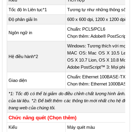
Kiểu
Tích hợp
Tốc độ In Liên tục*1
Tương tự như những thông số c
Độ phân giải In
600 x 600 dpi, 1200 x 1200 dpi
Chuẩn: PCL5/PCL6
Ngôn ngữ in
Chọn thêm: Adobe® PostScript 
Windows: Tương thích với mọi ph
MAC OS: Mac OS X 10.5 Leopa
Hệ điều hành*2
OS X 10.7 Lion, OS X 10.8 Mount
Adobe PostScript™ 3: Mọi phiê
Chuẩn: Ethernet 100BASE-TX / 
Giao diện
Chọn thêm: Ethernet 1000BASE-T, 
*1: Tốc độ có thể bị giảm do điều chỉnh chất lượng hình ảnh. Tố
của tài liệu. *2: Để biết thêm các thông tin mới nhất cho hệ điề
trang web của chúng tôi.
Chức năng quét (Chọn thêm)
Kiểu
Máy quét màu