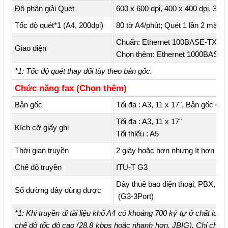
Độ phân giải Quét
600 x 600 dpi, 400 x 400 dpi, 300 
Tốc độ quét*1 (A4, 200dpi)
80 tờ A4/phút; Quét 1 lần 2 mặt c
Chuẩn: Ethernet 100BASE-TX / 
Giao diện
Chọn thêm: Ethernet 1000BASE-T
*1: Tốc độ quét thay đổi tùy theo bản gốc.
Chức năng fax (Chọn thêm)
Bản gốc
Tối đa : A3, 11 x 17", Bản gốc dà
Tối đa : A3, 11 x 17"
Kích cỡ giấy ghi
Tối thiểu : A5
Thời gian truyền
2 giây hoặc hơn nhưng ít hơn 3 g
Chế độ truyền
ITU-T G3
Dây thuê bao điện thoại, PBX, Gia
Số đường dây dùng được
(G3-3Port)
*1: Khi truyền đi tài liệu khổ A4 có khoảng 700 ký tự ở chất lư
chế độ tốc độ cao (28,8 kbps hoặc nhanh hơn, JBIG). Chỉ cho biế