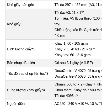
Khổ giấy bản gốc
Tối đa 297 x 432 mm (A3, 11 x 17
Tối đa: A3, 11 x 17"
Tối thiểu: A5 [Bưu thiếp (100 
Khổ giấy
tay]
Chiều rộng xóa lề: Cạnh trên 4.
4.0 mm
Khay 1: 60 - 105 gsm
Định lượng giấy*2
Khay 2, 3, 4: 60 - 216 gsm
Khay tay: 60 - 216 gsm
Bản chụp đầu tiên
Có sau 3,1 giây (A4LEF)
DocuCentre-V 4070: 45 trang A4/
Tốc độ sao chụp liên tục*3
DocuCentre-V 5070: 55 trang A4/
Chuẩn: 500 tờ x 2 -Khay + Khay t
Dung lượng khay giấy*4
Chọn thêm: Khay đôi : 500 tờ x 2
Tối đa: 4095 tờ
Nguồn điện
AC220 - 240 V ±10 %, 10 A, Thôn