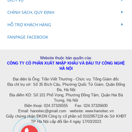
CHÍNH SÁCH, QUY ĐỊNH
HỖ TRỢ KHÁCH HÀNG
FANPAGE FACEBOOK
Website thuộc bản quyền của:
CÔNG TY CỔ PHẦN XUẤT NHẬP KHẨU VÀ ĐẦU TƯ CÔNG NGHỆ
HÀ NỘI
Đ
ại diện là Ông: Trần Viết Thường - Chức vụ: Tổng Giám đốc
Địa chỉ trụ sở: Số 35 Bích Câu, Phường Quốc Tử Giám, Quận Đống
Đa, Hà Nội
Địa điểm KD:
Số 101 Phố Vọng, Phường Đồng Tâm, Quận Hai Bà
Trưng, Hà Nội
Điện thoại: 024.37326555 Fax: 024.37326600
Email:
hanoitec@gmail.com
website:
www.hanoitec.vn
Giấy chứng nhận ĐKDN Công ty cổ phần số
0102957119 do Sở KHĐT
TP Hà Nội
cấp đổi lần 4 ngày 17/03/2023