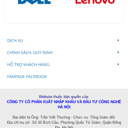
DỊCH VỤ
CHÍNH SÁCH, QUY ĐỊNH
HỖ TRỢ KHÁCH HÀNG
FANPAGE FACEBOOK
Website thuộc bản quyền của:
CÔNG TY CỔ PHẦN XUẤT NHẬP KHẨU VÀ ĐẦU TƯ CÔNG NGHỆ
HÀ NỘI
Đ
ại diện là Ông: Trần Viết Thường - Chức vụ: Tổng Giám đốc
Địa chỉ trụ sở: Số 35 Bích Câu, Phường Quốc Tử Giám, Quận Đống
Đa, Hà Nội