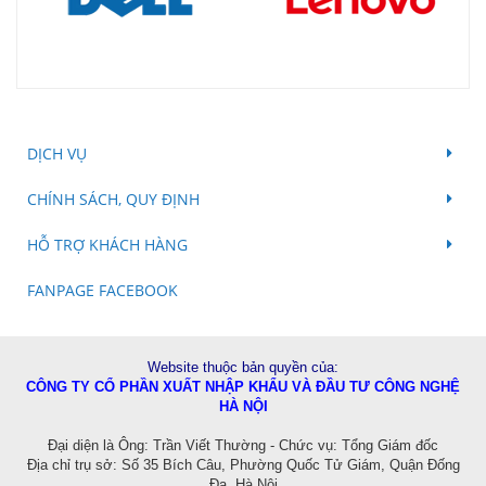
DỊCH VỤ
CHÍNH SÁCH, QUY ĐỊNH
HỖ TRỢ KHÁCH HÀNG
FANPAGE FACEBOOK
Website thuộc bản quyền của:
CÔNG TY CỔ PHẦN XUẤT NHẬP KHẨU VÀ ĐẦU TƯ CÔNG NGHỆ
HÀ NỘI
Đ
ại diện là Ông: Trần Viết Thường - Chức vụ: Tổng Giám đốc
Địa chỉ trụ sở: Số 35 Bích Câu, Phường Quốc Tử Giám, Quận Đống
Đa, Hà Nội