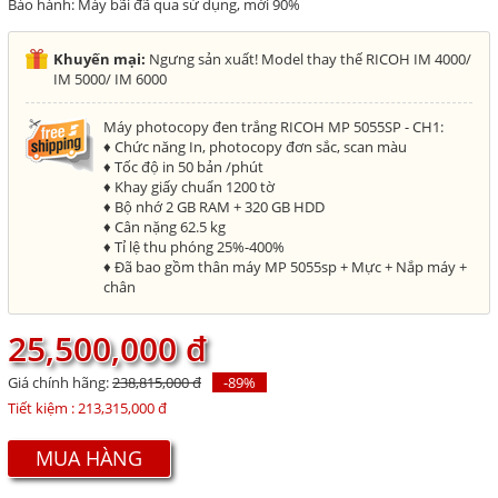
Bảo hành: Máy bãi đã qua sử dụng, mới 90%
Khuyến mại:
Ngưng sản xuất! Model thay thế RICOH IM 4000/
IM 5000/ IM 6000
Máy photocopy đen trắng RICOH MP 5055SP - CH1:
♦ Chức năng In, photocopy đơn sắc, scan màu
♦ Tốc độ in 50 bản /phút
♦ Khay giấy chuẩn 1200 tờ
♦ Bộ nhớ 2 GB RAM + 320 GB HDD
♦ Cân nặng 62.5 kg
♦ Tỉ lệ thu phóng 25%-400%
♦ Đã bao gồm thân máy MP 5055sp + Mực + Nắp máy +
chân
25,500,000 đ
Giá chính hãng:
238,815,000 đ
-89%
Tiết kiệm :
213,315,000 đ
MUA HÀNG