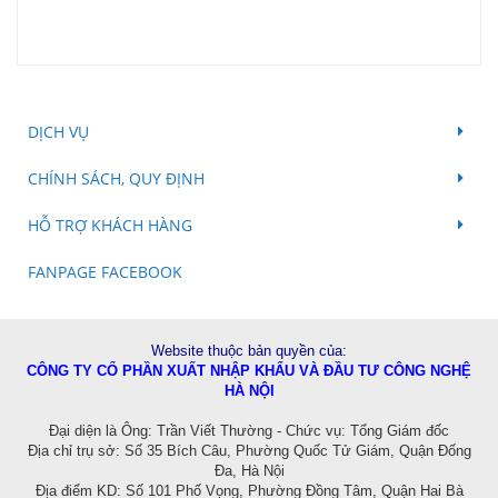
DỊCH VỤ
CHÍNH SÁCH, QUY ĐỊNH
HỖ TRỢ KHÁCH HÀNG
FANPAGE FACEBOOK
Website thuộc bản quyền của:
CÔNG TY CỔ PHẦN XUẤT NHẬP KHẨU VÀ ĐẦU TƯ CÔNG NGHỆ
HÀ NỘI
Đ
ại diện là Ông: Trần Viết Thường - Chức vụ: Tổng Giám đốc
Địa chỉ trụ sở: Số 35 Bích Câu, Phường Quốc Tử Giám, Quận Đống
Đa, Hà Nội
Địa điểm KD:
Số 101 Phố Vọng, Phường Đồng Tâm, Quận Hai Bà