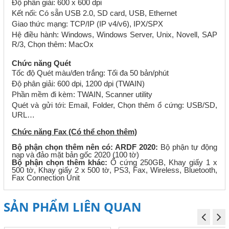
Độ phân giải: 600 x 600 dpi
Kết nối: Có sẵn USB 2.0, SD card, USB, Ethernet
Giao thức mạng: TCP/IP (IP v4/v6), IPX/SPX
Hệ điều hành: Windows, Windows Server, Unix, Novell, SAP
R/3, Chọn thêm: MacOx
Chức năng Quét
Tốc độ Quét màu/đen trắng: Tối đa 50 bản/phút
Độ phân giải: 600 dpi, 1200 dpi (TWAIN)
Phần mềm đi kèm: TWAIN, Scanner utility
Quét và gửi tới: Email, Folder, Chọn thêm ổ cứng: USB/SD,
URL…
Chức năng Fax (Có thể chọn thêm)
Bộ phận chọn thêm nên có: ARDF 2020:
Bộ phận tự động
nạp và đảo mặt bản gốc 2020 (100 tờ)
Bộ phận chọn thêm khác:
Ổ cứng 250GB, Khay giấy 1 x
500 tờ, Khay giấy 2 x 500 tờ, PS3, Fax, Wireless, Bluetooth,
Fax Connection Unit
SẢN PHẨM LIÊN QUAN