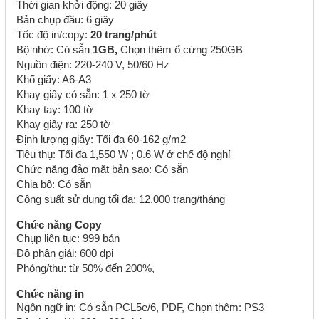
Thời gian khởi động: 20 giây
Bản chụp đầu: 6 giây
Tốc độ in/copy:
20 trang/phút
Bộ nhớ: Có sẵn
1GB,
Chọn thêm ổ cứng 250GB
Nguồn điện: 220-240 V, 50/60 Hz
Khổ giấy: A6-A3
Khay giấy có sẵn: 1 x 250 tờ
Khay tay: 100 tờ
Khay giấy ra: 250 tờ
Định lượng giấy: Tối đa 60-162 g/m2
Tiêu thụ: Tối đa 1,550 W ; 0.6 W ở chế độ nghỉ
Chức năng đảo mặt bản sao: Có sẵn
Chia bộ: Có sẵn
Công suất sử dụng tối đa: 12,000 trang/tháng
Chức năng Copy
Chụp liên tục: 999 bản
Độ phân giải: 600 dpi
Phóng/thu: từ 50% đến 200%,
Chức năng in
Ngôn ngữ in: Có sẵn PCL5e/6, PDF, Chọn thêm: PS3