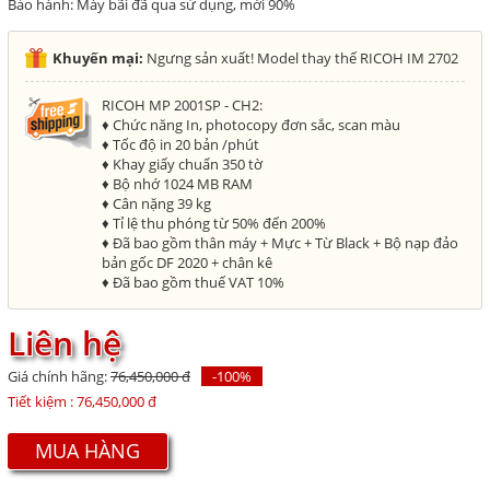
Bảo hành: Máy bãi đã qua sử dụng, mới 90%
Khuyến mại:
Ngưng sản xuất! Model thay thế RICOH IM 2702
RICOH MP 2001SP - CH2:
♦ Chức năng In, photocopy đơn sắc, scan màu
♦ Tốc độ in 20 bản /phút
♦ Khay giấy chuẩn 350 tờ
♦ Bộ nhớ 1024 MB RAM
♦ Cân nặng 39 kg
♦ Tỉ lệ thu phóng từ 50% đến 200%
♦ Đã bao gồm thân máy + Mực + Từ Black + Bộ nạp đảo
bản gốc DF 2020 + chân kê
♦ Đã bao gồm thuế VAT 10%
Liên hệ
Giá chính hãng:
76,450,000 đ
-100%
Tiết kiệm :
76,450,000 đ
MUA HÀNG