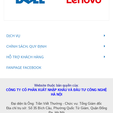
DỊCH VỤ
CHÍNH SÁCH, QUY ĐỊNH
HỖ TRỢ KHÁCH HÀNG
FANPAGE FACEBOOK
Website thuộc bản quyền của:
CÔNG TY CỔ PHẦN XUẤT NHẬP KHẨU VÀ ĐẦU TƯ CÔNG NGHỆ
HÀ NỘI
Đ
ại diện là Ông: Trần Viết Thường - Chức vụ: Tổng Giám đốc
Địa chỉ trụ sở: Số 35 Bích Câu, Phường Quốc Tử Giám, Quận Đống
Đa, Hà Nội