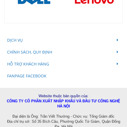
DỊCH VỤ
CHÍNH SÁCH, QUY ĐỊNH
HỖ TRỢ KHÁCH HÀNG
FANPAGE FACEBOOK
Website thuộc bản quyền của:
CÔNG TY CỔ PHẦN XUẤT NHẬP KHẨU VÀ ĐẦU TƯ CÔNG NGHỆ
HÀ NỘI
Đ
ại diện là Ông: Trần Viết Thường - Chức vụ: Tổng Giám đốc
Địa chỉ trụ sở: Số 35 Bích Câu, Phường Quốc Tử Giám, Quận Đống
Đa, Hà Nội