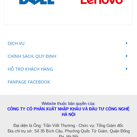
DỊCH VỤ
CHÍNH SÁCH, QUY ĐỊNH
HỖ TRỢ KHÁCH HÀNG
FANPAGE FACEBOOK
Website thuộc bản quyền của:
CÔNG TY CỔ PHẦN XUẤT NHẬP KHẨU VÀ ĐẦU TƯ CÔNG NGHỆ
HÀ NỘI
Đ
ại diện là Ông: Trần Viết Thường - Chức vụ: Tổng Giám đốc
Địa chỉ trụ sở: Số 35 Bích Câu, Phường Quốc Tử Giám, Quận Đống
Đa, Hà Nội